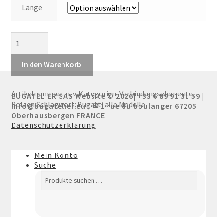
Länge
Ölpumpeschraube
Menge
In den Warenkorb
Artikelnummer:
n. v.
Kategorien:
Verbindungselemente
,
BUGATELIER SAS Website © 2026| +33 6 89 91 31 59 |
Bolzen
Schlagwort:
Bugatti alle Modelle
info@bugatelier.eu | ✉ 1 rue du boulanger 67205
Oberhausbergen FRANCE
Datenschutzerklärung
Mein Konto
Suche
Suchen
Suchen
nach: