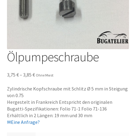
Ölpumpeschraube
Preisspanne:
3,75
€
–
3,85
€
Ohne Mwst
3,75 €
bis
Zylindrische Kopfschraube mit Schlitz Ø 5 mm in Steigung
3,85 €
von 0.75
Hergestelt in Frankreich Entspricht den originalen
Bugatti-Spezifikationen: Folio 71-1 Folio 71-136
Erhältlich in 2 Längen: 19 mm und 30 mm
✉Eine Anfrage?